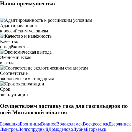
Наши преимущества:
Адаптированность
к российским условиям
Качество
и надёжность
Экономическая
выгода
Соответствие
экологическим стандартам
Срок
эксплуатации
Осуществляем доставку газа для газгольдеров по
всей Московской области:
Балашиха
Бронницы
Видное
Волоколамск
Воскресенск
Дзержинск
Дмитров
Долгопрудный
Домодедово
Дубна
Егорьевск