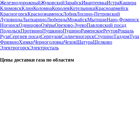
Железнодорожный
Жуковский
Зарайск
Ивантеевка
Истра
Кашира
Климовск
Клин
Коломна
Королев
Котельники
Красноармейск
Красногорск
Краснознаменск
Лобня
Лосино-Петровский
Луховицы
Лыткарино
Люберцы
Можайск
Мытищи
Наро-Фоминск
Ногинск
Одинцово
Озёры
Орехово-Зуево
Павловский посад
Подольск
Протвино
Пушкино
Пущино
Раменское
Реутов
Рошаль
Руза
Сергиев посад
Серпухов
Солнечногорск
Ступино
Талдом
Тула
Фрязино
Химки
Черноголовка
Чехов
Шатура
Щелково
Электрогорск
Электросталь
Цены доставки газа по областям