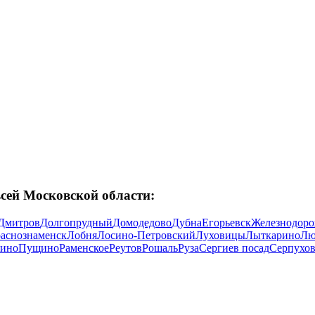
всей Московской области:
Дмитров
Долгопрудный
Домодедово
Дубна
Егорьевск
Железнодор
аснознаменск
Лобня
Лосино-Петровский
Луховицы
Лыткарино
Лю
ино
Пущино
Раменское
Реутов
Рошаль
Руза
Сергиев посад
Серпухо