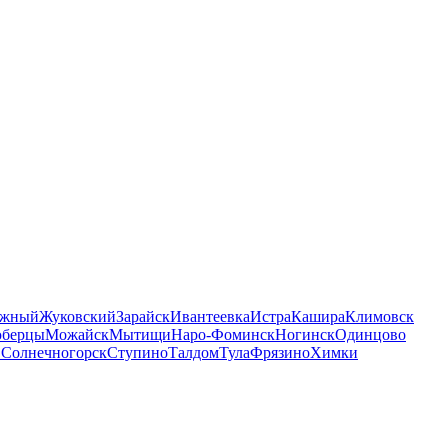
ожный
Жуковский
Зарайск
Ивантеевка
Истра
Кашира
Климовск
берцы
Можайск
Мытищи
Наро-Фоминск
Ногинск
Одинцово
в
Солнечногорск
Ступино
Талдом
Тула
Фрязино
Химки