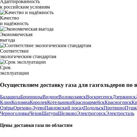
Адаптированность
к российским условиям
Качество
и надёжность
Экономическая
выгода
Соответствие
экологическим стандартам
Срок
эксплуатации
Осуществляем доставку газа для газгольдеров по 
Балашиха
Бронницы
Видное
Волоколамск
Воскресенск
Дзержинск
Клин
Коломна
Королев
Котельники
Красноармейск
Красногорск
Кр
Озёры
Орехово-Зуево
Павловский посад
Подольск
Протвино
Пушк
Черноголовка
Чехов
Шатура
Щелково
Электрогорск
Электросталь
Цены доставки газа по областям