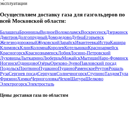
эксплуатации
Осуществляем доставку газа для газгольдеров по
всей Московской области:
Балашиха
Бронницы
Видное
Волоколамск
Воскресенск
Дзержинск
Дмитров
Долгопрудный
Домодедово
Дубна
Егорьевск
Железнодорожный
Жуковский
Зарайск
Ивантеевка
Истра
Кашира
Климовск
Клин
Коломна
Королев
Котельники
Красноармейск
Красногорск
Краснознаменск
Лобня
Лосино-Петровский
Луховицы
Лыткарино
Люберцы
Можайск
Мытищи
Наро-Фоминск
Ногинск
Одинцово
Озёры
Орехово-Зуево
Павловский посад
Подольск
Протвино
Пушкино
Пущино
Раменское
Реутов
Рошаль
Руза
Сергиев посад
Серпухов
Солнечногорск
Ступино
Талдом
Тула
Фрязино
Химки
Черноголовка
Чехов
Шатура
Щелково
Электрогорск
Электросталь
Цены доставки газа по областям