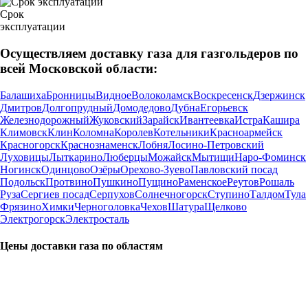
Срок
эксплуатации
Осуществляем доставку газа для газгольдеров по
всей Московской области:
Балашиха
Бронницы
Видное
Волоколамск
Воскресенск
Дзержинск
Дмитров
Долгопрудный
Домодедово
Дубна
Егорьевск
Железнодорожный
Жуковский
Зарайск
Ивантеевка
Истра
Кашира
Климовск
Клин
Коломна
Королев
Котельники
Красноармейск
Красногорск
Краснознаменск
Лобня
Лосино-Петровский
Луховицы
Лыткарино
Люберцы
Можайск
Мытищи
Наро-Фоминск
Ногинск
Одинцово
Озёры
Орехово-Зуево
Павловский посад
Подольск
Протвино
Пушкино
Пущино
Раменское
Реутов
Рошаль
Руза
Сергиев посад
Серпухов
Солнечногорск
Ступино
Талдом
Тула
Фрязино
Химки
Черноголовка
Чехов
Шатура
Щелково
Электрогорск
Электросталь
Цены доставки газа по областям