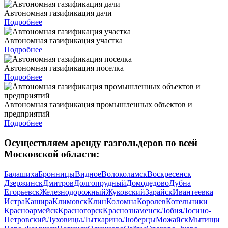
Автономная газификация дачи
Подробнее
Автономная газификация участка
Подробнее
Автономная газификация поселка
Подробнее
Автономная газификация промышленных объектов и
предприятий
Подробнее
Осуществляем аренду газгольдеров по всей
Московской области:
Балашиха
Бронницы
Видное
Волоколамск
Воскресенск
Дзержинск
Дмитров
Долгопрудный
Домодедово
Дубна
Егорьевск
Железнодорожный
Жуковский
Зарайск
Ивантеевка
Истра
Кашира
Климовск
Клин
Коломна
Королев
Котельники
Красноармейск
Красногорск
Краснознаменск
Лобня
Лосино-
Петровский
Луховицы
Лыткарино
Люберцы
Можайск
Мытищи