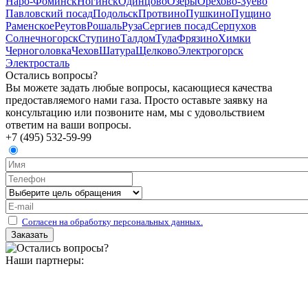
Наро-Фоминск
Ногинск
Одинцово
Озёры
Орехово-Зуево
Павловский посад
Подольск
Протвино
Пушкино
Пущино
Раменское
Реутов
Рошаль
Руза
Сергиев посад
Серпухов
Солнечногорск
Ступино
Талдом
Тула
Фрязино
Химки
Черноголовка
Чехов
Шатура
Щелково
Электрогорск
Электросталь
Остались вопросы?
Вы можете задать любые вопросы, касающиеся качества
предоставляемого нами газа. Просто оставьте заявку на
консультацию или позвоните нам, мы с удовольствием
ответим на ваши вопросы.
+7 (495) 532-59-99
Согласен на обработку персональных данных.
Наши партнеры: