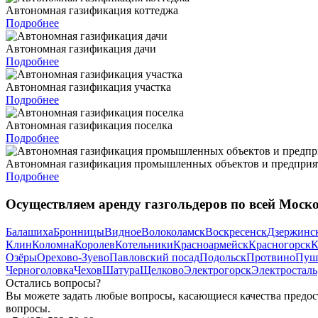
Автономная газификация коттеджа
Подробнее
Автономная газификация дачи
Подробнее
Автономная газификация участка
Подробнее
Автономная газификация поселка
Подробнее
Автономная газификация промышленных объектов и предприя
Подробнее
Осуществляем аренду газгольдеров по всей Моско
Балашиха
Бронницы
Видное
Волоколамск
Воскресенск
Дзержинс
Клин
Коломна
Королев
Котельники
Красноармейск
Красногорск
К
Озёры
Орехово-Зуево
Павловский посад
Подольск
Протвино
Пуш
Черноголовка
Чехов
Шатура
Щелково
Электрогорск
Электросталь
Остались вопросы?
Вы можете задать любые вопросы, касающиеся качества предост
вопросы.