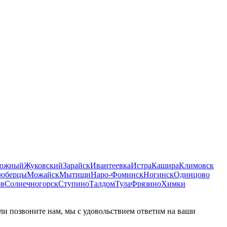
рожный
Жуковский
Зарайск
Ивантеевка
Истра
Кашира
Климовск
юберцы
Можайск
Мытищи
Наро-Фоминск
Ногинск
Одинцово
ов
Солнечногорск
Ступино
Талдом
Тула
Фрязино
Химки
или позвоните нам, мы с удовольствием ответим на ваши