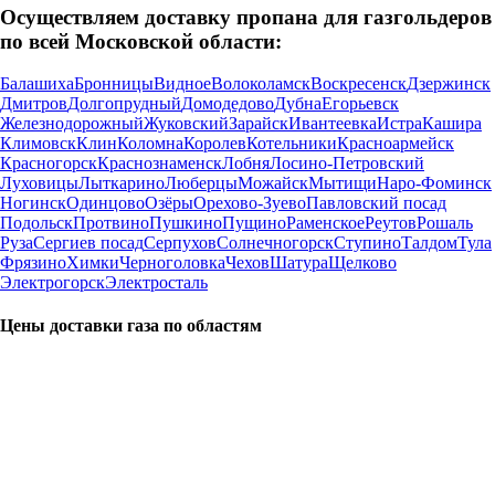
Осуществляем доставку пропана для газгольдеров
по всей Московской области:
Балашиха
Бронницы
Видное
Волоколамск
Воскресенск
Дзержинск
Дмитров
Долгопрудный
Домодедово
Дубна
Егорьевск
Железнодорожный
Жуковский
Зарайск
Ивантеевка
Истра
Кашира
Климовск
Клин
Коломна
Королев
Котельники
Красноармейск
Красногорск
Краснознаменск
Лобня
Лосино-Петровский
Луховицы
Лыткарино
Люберцы
Можайск
Мытищи
Наро-Фоминск
Ногинск
Одинцово
Озёры
Орехово-Зуево
Павловский посад
Подольск
Протвино
Пушкино
Пущино
Раменское
Реутов
Рошаль
Руза
Сергиев посад
Серпухов
Солнечногорск
Ступино
Талдом
Тула
Фрязино
Химки
Черноголовка
Чехов
Шатура
Щелково
Электрогорск
Электросталь
Цены доставки газа по областям