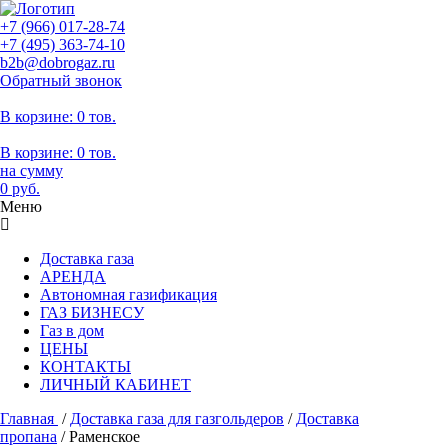
+7 (966)
017-28-74
+7 (495)
363-74-10
b2b@dobrogaz.ru
Обратный звонок
В корзине:
0 тов.
В корзине:
0
тов.
на сумму
0
руб.
Меню
Доставка газа
АРЕНДА
Автономная газификация
ГАЗ БИЗНЕСУ
Газ в дом
ЦЕНЫ
КОНТАКТЫ
ЛИЧНЫЙ КАБИНЕТ
Главная
/
Доставка газа для газгольдеров
/
Доставка
пропана
/
Раменское