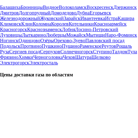
Балашиха
Бронницы
Видное
Волоколамск
Воскресенск
Дзержинск
Дмитров
Долгопрудный
Домодедово
Дубна
Егорьевск
Железнодорожный
Жуковский
Зарайск
Ивантеевка
Истра
Кашира
Климовск
Клин
Коломна
Королев
Котельники
Красноармейск
Красногорск
Краснознаменск
Лобня
Лосино-Петровский
Луховицы
Лыткарино
Люберцы
Можайск
Мытищи
Наро-Фоминск
Ногинск
Одинцово
Озёры
Орехово-Зуево
Павловский посад
Подольск
Протвино
Пушкино
Пущино
Раменское
Реутов
Рошаль
Руза
Сергиев посад
Серпухов
Солнечногорск
Ступино
Талдом
Тула
Фрязино
Химки
Черноголовка
Чехов
Шатура
Щелково
Электрогорск
Электросталь
Цены доставки газа по областям