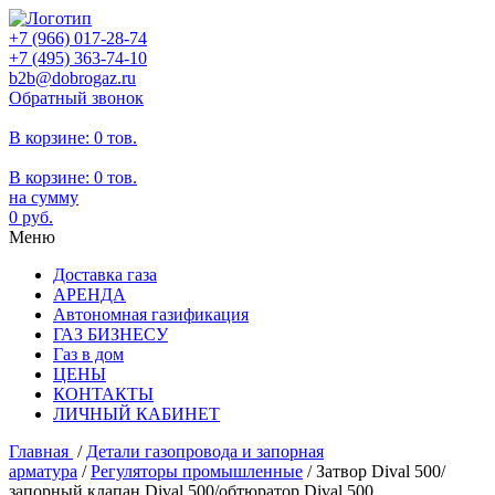
+7 (966)
017-28-74
+7 (495)
363-74-10
b2b@dobrogaz.ru
Обратный звонок
В корзине:
0 тов.
В корзине:
0
тов.
на сумму
0
руб.
Меню
Доставка газа
АРЕНДА
Автономная газификация
ГАЗ БИЗНЕСУ
Газ в дом
ЦЕНЫ
КОНТАКТЫ
ЛИЧНЫЙ КАБИНЕТ
Главная
/
Детали газопровода и запорная
арматура
/
Регуляторы промышленные
/
Затвор Dival 500/
запорный клапан Dival 500/обтюратор Dival 500