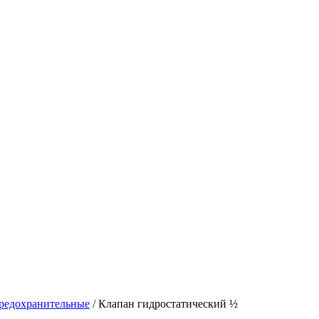
редохранительные
/
Клапан гидростатический ½